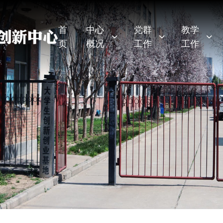
首
中心
党群
教学
页
概况
工作
工作