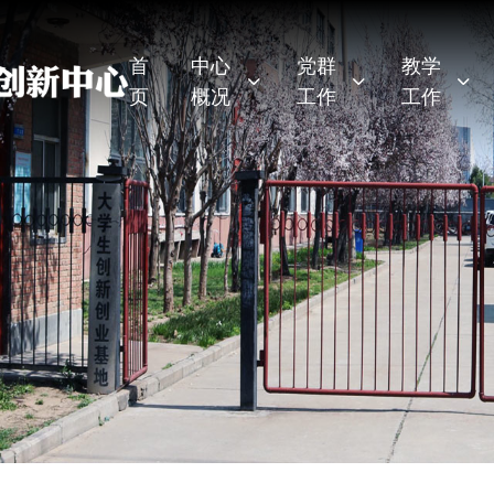
首
中心
党群
教学
页
概况
工作
工作