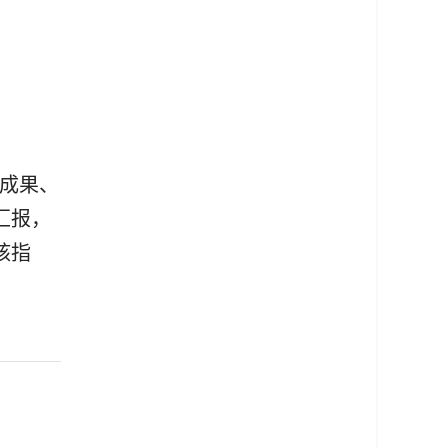
成果、
汇报，
核指