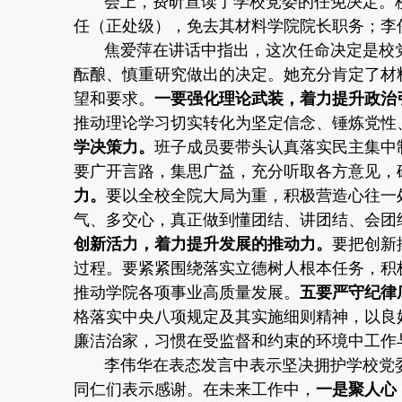
会上，费昕宣读了学校党委的任免决定。
任（正处级），免去其材料学院院长职务；李
焦爱萍在讲话中指出，这次任命决定是校
酝酿、慎重研究做出的决定。她充分肯定了材
望和要求。
一要强化理论武装，着力提升政治
推动理论学习切实转化为坚定信念、锤炼党性
学决策力。
班子成员要带头认真落实民主集中
要广开言路，集思广益，充分听取各方意见，
力。
要以全校全院大局为重，积极营造心往一
气、多交心，真正做到懂团结、讲团结、会团
创新活力，着力提升发展的推动力。
要把创新
过程。要紧紧围绕落实立德树人根本任务，积
推动学院各项事业高质量发展。
五要严守纪律
格落实中央八项规定及其实施细则精神，以良
廉洁治家，习惯在受监督和约束的环境中工作
李伟华在表态发言中表示坚决拥护学校党
同仁们表示感谢。在未来工作中，
一是聚人心