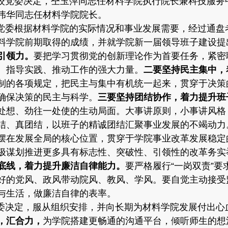
校党委决定，仝玉萍同志任材料学院执行院长兼科技服务
伟华同志任材料学院院长。
党委根据材料学院的实际情况和事业发展需要，经过通盘
料学院前期取得的成绩，并就学院新一届领导班子建设提
引领力。
要把学习贯彻党的创新理论作为首要任务，紧密
、指导实践、推动工作的强大力量。
二要坚持民主集中，
制的各项规定，把民主与集中有机统一起来，贯穿于决策
确保决策的民主与科学。
三要坚持团结协作，着力提升班
处想、劲往一处使的生动局面。大事讲原则，小事讲风格
结、真团结，以班子的精诚团结汇聚事业发展的不竭动力
摆在发展全局的核心位置，贯穿于学院事业改革发展稳定
极谋划推进更多具有标志性、突破性、引领性的改革务实
底线，着力提升廉洁自律能力。
要严格履行“一岗双责”要
好的党风、政风带动院风、教风、学风。要自觉主动接受
与生活，做廉洁自律的表率。
委决定，服从组织安排，并向长期为材料学院发展付出心
，汇合力，
为学院搭建更畅通的沟通平台，倾听师生的想