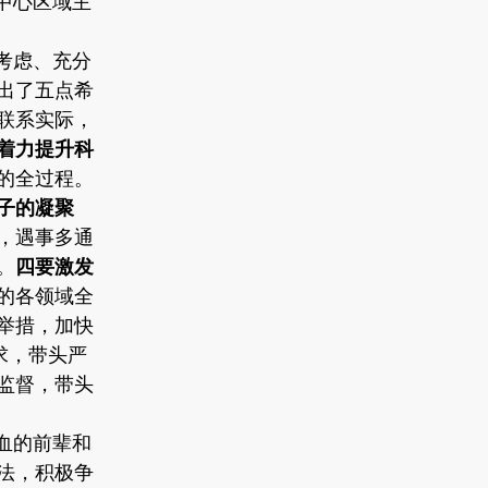
中心区域主
考虑、充分
出了五点希
联系实际，
着力提升科
的全过程。
子的凝聚
，遇事多通
。
四要激发
的各领域全
举措，加快
求，带头严
监督，带头
血的前辈和
法，积极争