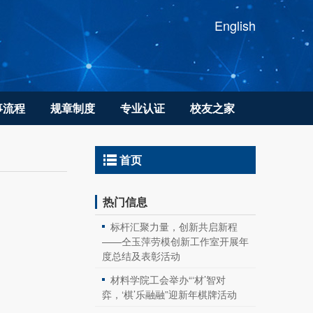
English
事流程
规章制度
专业认证
校友之家
首页
热门信息
标杆汇聚力量，创新共启新程
——仝玉萍劳模创新工作室开展年
度总结及表彰活动
材料学院工会举办“‘材’智对
弈，‘棋’乐融融”迎新年棋牌活动