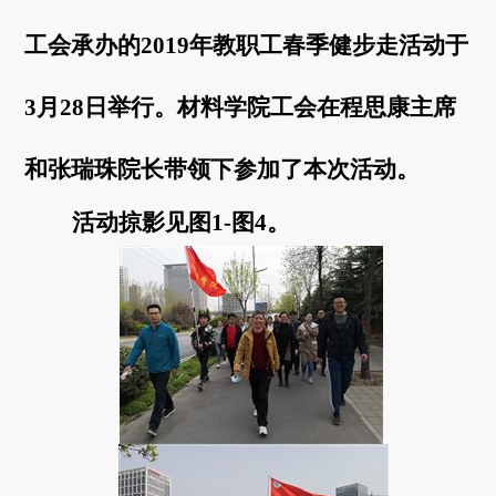
工会承办的2019年教职工春季健步走活动于
3月28日举行
。
材料学院
工会在程思康主席
和张瑞珠院长带领下参加了本次活动。
活动
掠影
见图1-图
4
。