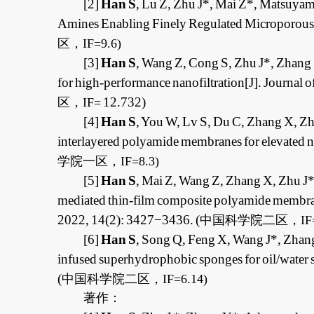
[2]
Han S
, Lu Z, Zhu J*, Mai Z*, Matsuyam
Amines Enabling Finely Regulated Microporous
区，
IF=9.6)
[3]
Han S
, Wang Z, Cong S, Zhu J*, Zhang 
for high-performance nanofiltration[J].
Journal o
12.732)
区，
IF=
[4]
Han S
, You W, Lv S, Du C, Zhang X, Zh
interlayered polyamide membranes for elevated n
学院一区，
IF=8.3)
[5]
Han S
, Mai Z, Wang Z, Zhang X, Zhu J*
mediated thin-film composite polyamide membrane
2022, 14(2): 3427−3436. (
中国科学院二区，
IF
[6]
Han S
, Song Q, Feng X, Wang J*, Zhang
infused superhydrophobic sponges for oil/water s
(
中国科学院二区，
IF=6.14)
著作：