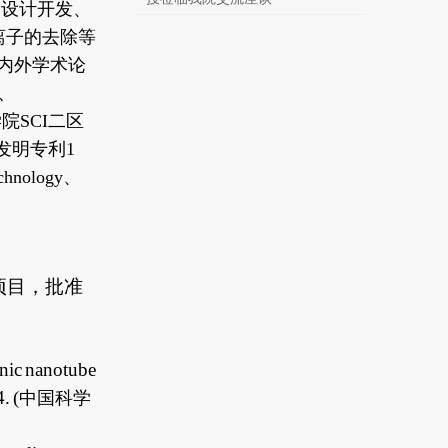
的设计开发、
离子的去除等
内外学术论
、
学院
SCI
二区
发明专利
1
echnology
、
项目，批准
anic nanotube
. (
中国科学