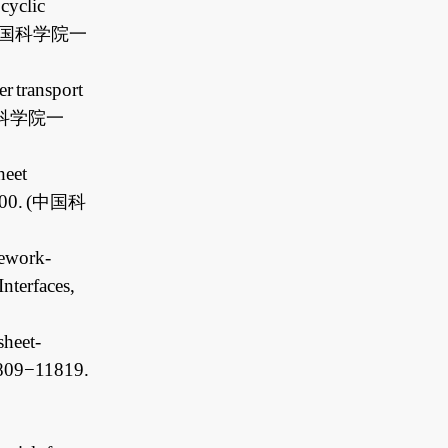
cyclic
国科学院一
r transport
科学院一
heet
00. (
中国科
mework-
nterfaces
,
sheet-
1809−11819.