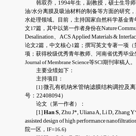
1994
韩双乔，
年生，副教授，硕士生导师
油
/
水分离膜及吸油材料的制备等方面的研究，
水处理领域。目前，主持国家自然科学基金青
Nature Commu
文
17
篇，其中以第一作者身份在
Desalination
、
ACS Applied Materials & Interfac
论文
2
篇，中文核心
1
篇；撰写英文专著一项（
项；获得校级优秀青年教师、河南省优秀毕业
Journal of Membrane Science
等
SCI
期刊审稿人。
主要业绩如下：
主持项目：
微孔有机纳米管纳滤膜结构调控及离
[1]
号：
22408094
）
论文（第一作者）：
[1]
Han S
, Zhu J*, Uliana A, Li D, Zhang 
assisted design of high performance nanofiltrati
院一区，
IF=16.6)