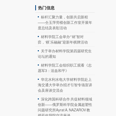
热门信息
标杆汇聚力量，创新共启新程
——仝玉萍劳模创新工作室开展年
度总结及表彰活动
材料学院工会举办“‘材’智对
弈，‘棋’乐融融”迎新年棋牌活动
关于举办材料学院第四届研究生
论坛的通知
材料学院工会组织职工观看《志
愿军3：浴血和平》
华北水利水电大学材料学院赴上
海交通大学举办招才引智专场宣讲
会及座谈交流会
深化跨国科研合作 共促材料领域
创新——俄罗斯科学院金属超塑性
问题研究所Ayrat A. NAZAROV 教
授莅临我院交流座谈