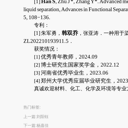
[1]
Han S
, Zhu J *, Zhang Y*. Advanced m
liquid separation, Advances in Functional Sepa
5, 108−136.
专利：
[1]
韩双乔
朱军勇，
，张亚涛．一种用于
ZL202210193911.5
．
获奖情况：
优秀青年教师，
2024.09
[1]
博士研究生国家奖学金，
2022.12
[2]
河南省优秀毕业生，
2023.06
[3]
郑州大学优秀应届毕业研究生，
2023
[4]
真诚欢迎材料、化工、化学及环境等专业
热门标签:
上一篇:
刘阳钰
下一篇:
杨嘉佳