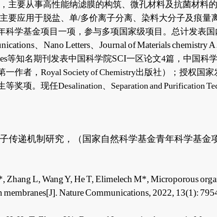
，主要从事高性能纳滤膜的构筑、微孔材料及抗菌材料
主要应用于脱盐、单
/
多价离子分离、染料大分子及痕量
年科学基金项目一项，参与多项国家级项目。总计发表国
nications
、
Nano Letters
、
Journal of Materials chemistry A
es
SCI
等知名期刊发表中国科学院
一区论文
4
篇，中国科
第一作者，
Royal Society of Chemistry
出版社）；授权国家
生等奖项。现任
Desalination
、
‌Separation and Purification T
子传递机制研究，（国家自然科学基金青年科学基金
Y*, Zhang L, Wang Y, He T, Elimelech M*, Microporous org
on membranes[J].
Nature Communications
, 2022, 13(1): 7954