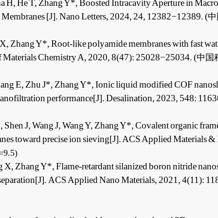
a H, He T, Zhang Y*, Boosted Intracavity Aperture in Macro
 Membranes [J].
Nano Letters
, 2024, 24, 12382−12389. (
中
X, Zhang Y*, Root-like polyamide membranes with fast wate
f Materials Chemistry A
, 2020, 8(47): 25028−25034. (
中国
ang E, Zhu J*, Zhang Y*, Ionic liquid modified COF nanos
anofiltration performance[J].
Desalination
, 2023, 548: 1163
, Shen J, Wang J, Wang Y, Zhang Y*, Covalent organic fra
s toward precise ion sieving[J].
ACS Applied Materials & I
=9.5)
 X, Zhang Y*, Flame-retardant silanized boron nitride nano
eparation[J].
ACS Applied Nano Materials
, 2021, 4(11): 1