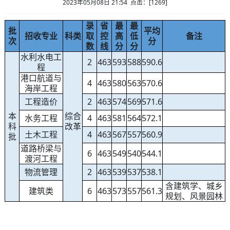
2023年05月08日 21:54 点击：[
1269
]
录
省
最
最
批
平均
招收专业
科类
取
控
高
低
备注
次
分
数
线
分
分
水利水电工
2
463
593
588
590.6
程
港口航道与
4
463
580
563
570.6
海岸工程
工程造价
2
463
574
569
571.6
本
综合
水务工程
4
463
581
564
572.1
科
改革
土木工程
4
463
567
557
560.9
批
道路桥梁与
6
463
549
540
544.1
渡河工程
物流管理
2
463
539
537
538.1
含建筑学、城乡
建筑类
6
463
573
557
561.3
规划、风景园林