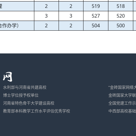
理
2
2
519
518
3
3
527
520
合作办学）
2
2
504
500
水利部与河南省共建高校
“金砖国家网络
博士学位授予权单位
金砖国家大学联
河南省特色骨干大学建设高校
全国党建工作示
教育部本科教学工作水平评估优秀学校
中西部高校基础