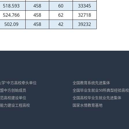
518.593
458
60
33345
524.766
458
62
32718
502.09
458
42
39232
大学”中方高校牵头单位
全国教育系统先进集体
盟中方创始成员
全国毕业生就业50所典型经验高校
范高校建设单位
全国高校毕业生就业先进集体
能力建设工程高校
国家水情教育基地