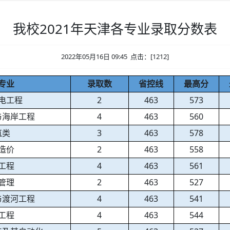
我校2021年天津各专业录取分数表
2022年05月16日 09:45 点击：[
1212
]
专业
录取数
省控线
最高分
电工程
2
463
573
与海岸工程
4
463
560
筑类
3
463
578
造价
2
463
558
工程
4
463
561
管理
2
463
527
与渡河工程
4
463
541
工程
4
463
544