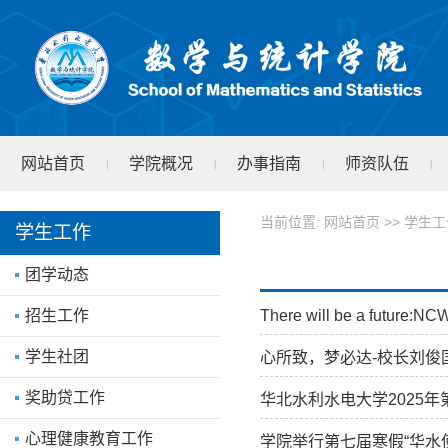
网站首页
学院概况
办事指南
师资队伍
|
|
|
|
学院文件
test
|
当前位置:
网站首页
>>
学生工
学生工作
团学动态
There will be a futu
招生工作
学生社团
心所致，梦必达-校长刘俊
奖助贷工作
华北水利水电大学2025
心理健康教育工作
学院举行第七届寒假“华水