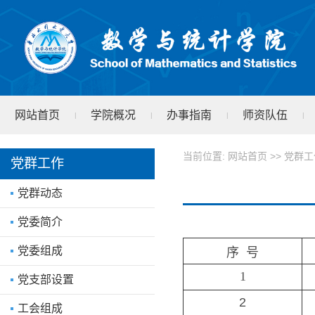
网站首页
学院概况
办事指南
师资队伍
|
|
|
|
学院文件
test
|
当前位置:
网站首页
>>
党群工
党群工作
党群动态
党委简介
党委组成
序 号
1
党支部设置
2
工会组成