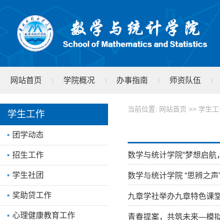
网站首页
学院概况
办事指南
师资队伍
|
|
|
|
学院文件
test
|
当前位置:
网站首页
>>
学生工
学生工作
团学动态
数学与统计学院“梦想启航
招生工作
学生社团
数学与统计学院 “思辨之声
奖助贷工作
九章学社举办九章特色课
心理健康教育工作
青春提案，共筑未来—模