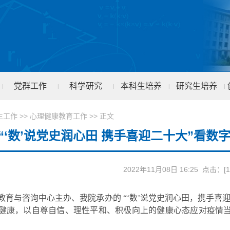
党群工作
科学研究
本科生培养
研究生培养
|
|
|
|
|
生工作
>>
心理健康教育工作
>> 正文
“‘数’说党史润心田 携手喜迎二十大”看
2022年11月08日 16:25 点击：[
1
教育与咨询中心主办、我院承办的
“
‘数’说党
史润心田，携手喜
健康，以自尊自信、理性平和、积极向上的健康心态应对疫情