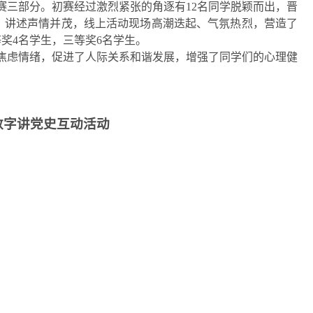
赛三部分。初赛经过激烈紧张的角逐有
1
2
名同学脱颖而出，晋
，讲述声情并茂，线上活动现场高潮迭起、气氛热烈，营造了
奖4名学生，三等奖6名学生。
焦虑情绪，促进了人际关系和谐发展，增强了同学们的心理健
数字讲党史互动活动