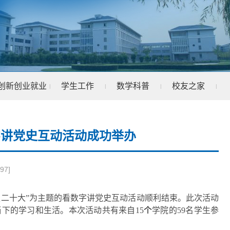
创新创业就业
学生工作
数学科普
校友之家
|
|
|
|
数字讲党史互动活动成功举办
97
]
迎二十大
”为主题的
看数字讲党史互动活动顺利结束。此次活动
当下的学习和生活。本次活动共有来自
15
个
学院的
59名学生参