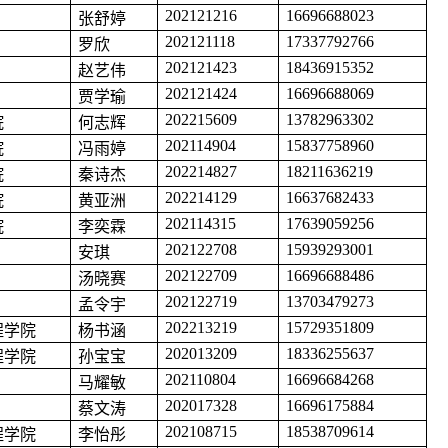
202121216
16696688023
张舒婷
202121118
17337792766
罗欣
202121423
18436915352
赵艺伟
202121424
16696688069
贾学瑜
202215609
13782963302
院
何志辉
202114904
15837758960
院
冯雨婷
202214827
18211636219
院
秦诗杰
202214129
16637682433
院
黄亚洲
202114315
17639059256
院
李奕霖
202122708
15939293001
安琪
202122709
16696688486
汤晓赛
202122719
13703479273
孟令宇
202213219
15729351809
程学院
杨书涵
202013209
18336255637
程学院
孙宝宝
202110804
16696684268
马耀敏
202017328
16696175884
蔡文涛
202108715
18538709614
程学院
李怡彤