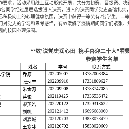
作要求，活动采用线上互动形式开展，共分为初赛、晋级赛、决
6名同学经过层层选拔进入决赛，进入的决赛同学党史基础扎实
己积极向上的心理健康氛围，决赛中获得一等奖有2名学生，二等
们对党史的学习和思考感悟，有效缓解了疫情期间同学们紧张、
观的校园心理氛围。
“
‘数’说党史润心田 携手喜迎二十大
”
看
参赛学生名单
姓名
学号
联系方式
202205007
13782008384
息学院
乔原
202209910
17331889627
张珂宁
202209908
13783747085
朱金源
202119425
17336536472
院
蒋骏
202220122
17329313622
院
柴英皓
202121412
16696688060
刘帆
202120703
19838078479
刘嘉城
202120702
15838020609
王寒冰