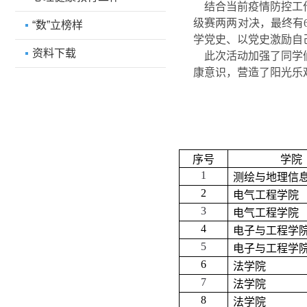
结合当前疫情防控工
级赛两两对决，最终有
“数”立榜样
学党史、以党史激励自
资料下载
此次活动加强了同学
康意识，营造了阳光乐
序号
学院
1
测绘与地理信
2
电气工程学院
3
电气工程学院
4
电子与工程学
5
电子与工程学
6
法学院
7
法学院
8
法学院