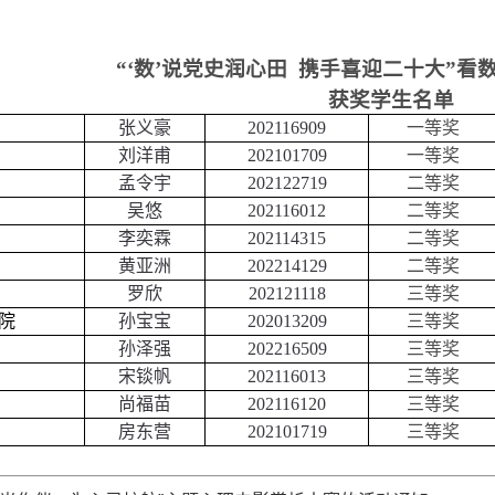
“
‘数’说党史润心田 携手喜迎二十大
”
看
获奖学生名单
张义豪
202116909
一等奖
刘洋甫
202101709
一等奖
孟令宇
202122719
二等奖
吴悠
202116012
二等奖
李奕霖
202114315
二等奖
黄亚洲
202214129
二等奖
罗欣
202121118
三等奖
院
孙宝宝
202013209
三等奖
孙泽强
202216509
三等奖
宋锬帆
202116013
三等奖
尚福苗
202116120
三等奖
房东营
202101719
三等奖