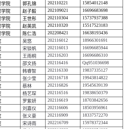
202110221
15854012148
程学院
郭孔锦
202109021
16696683698
程学院
赵子毅
202110304
15737937388
程学院
王世彤
202110320
15517523183
程学院
赵英凯
202208421
16638193436
程学院
陈仁浩
202116012
18966301691
院
吴悠
202116013
16696685944
院
宋锬帆
202116203
16696686310
院
王雨桐
202116416
Qq951036698
院
邵文扬
202116330
19837335127
院
韩睿智
202116718
19943814822
院
张少莹
202116826
19545639139
院
蔡林
202116516
19838650379
院
杨艺琛
202116619
18703842656
院
罗紫妍
202116606
18503956961
院
刘嘉仪
202116909
18337572270
院
张义豪
202216709
15978372344
院
宋诗雨