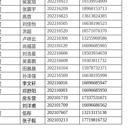
202216923
19339954009
院
侯家旭
202216209
18968153713
院
张震宇
202216823
13613824385
院
高首
202216505
16638196523
院
刘佳怡
202216520
18571076370
院
洪超
202216306
13255969586
院
卢祥云
202116120
16696685965
院
尚福苗
202216606
19503934659
院
刘浩星
202216608
19303811732
院
吴喜鹏
202216104
15978732371
院
田晨晨
202216509
16638195998
院
孙泽强
202116016
16696685947
院
李文轩
202116003
16696685950
院
邓舒阳
202101719
17337531671
房东营
202101709
16696686562
刘洋甫
202107607
13213115138
院
伍彤
202103213
17719816732
张子毅