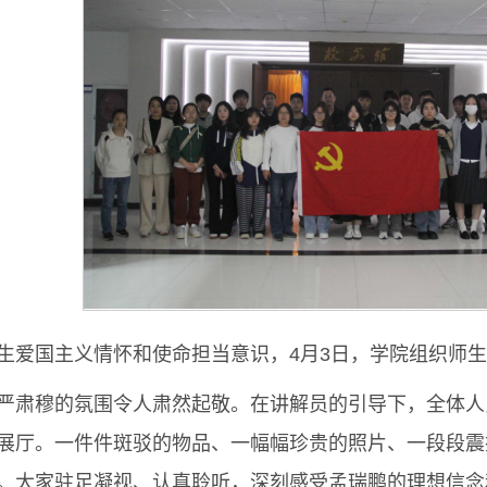
生爱国主义情怀和使命担当意识，4月3日，学院组织师
严肃穆的氛围令人肃然起敬。在讲解员的引导下，全体人
展厅。一件件斑驳的物品、一幅幅珍贵的照片、一段段震
。大家驻足凝视、认真聆听，深刻感受孟瑞鹏的理想信念