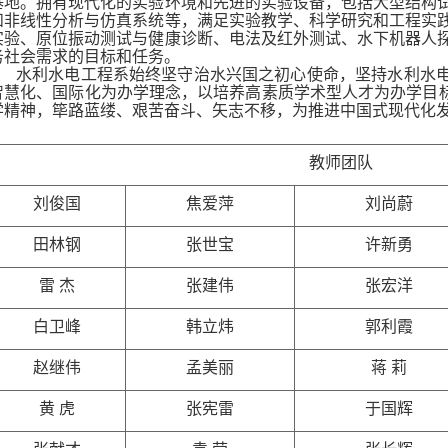
基地。拥有现代化的实验环境和先进的实验设备，包括大型结构
和非线性分析与仿真系统等，满足实验教学、科学研究和工程实
实验、原位振动测试与健康诊断、电法及红外测试、水下机器人
务社会需求的目标和任务。
水利水电工程系始终坚守治水兴国之初心使命，坚持水利水
智慧化、国际化为
办学理念，以培养高素质学术型人才为办学目标
学精神，筚路蓝缕、艰苦奋斗、矢志不移，为推进中国式现代化
教师团队
刘俊国
焦爱萍
刘尚蔚
田林钢
张世宝
许新勇
雷 杰
张建伟
张宏洋
白卫峰
韩立炜
郭利霞
赵继伟
孟美丽
蒋 莉
黄 虎
张宪雷
于国辉