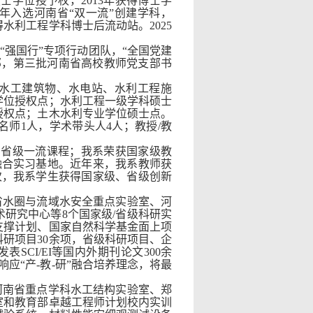
士学位授予权，2013年获得博士学
1年入选河南省“双一流”创建学科，
得水利工程学科博士后流动站。2025
“强国行”专项行动团队，“全国党建
部，第三批河南省高校教师党支部书
水工建筑物、水电站、水利工程施
学位授权点；水利工程一级学科硕士
授权点；土木水利专业学位硕士点。
名师1人，学术带头人4人；教授/教
门省级一流课程；我系荣获国家级教
融合实习基地。近年来，我系教师获
次，我系学生获得国家级、省级创新
省水圈与流域水安全重点实验室、河
研究中心等8个国家级/省级科研实
支撑计划、国家自然科学基金面上项
研项目30余项，省级科研项目、企
SCI/EI等国内外期刊论文300余
应“产-教-研”融合培养理念，将最
河南省重点学科水工结构实验室、郑
室和教育部卓越工程师计划校内实训