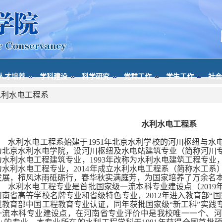
人才培养
学科建设
科学研究
党群工作
学生工作
社会
水利水电工程系
水利水电工程系
水利水电工程系始建于1951年北京水利学校的河川枢纽与水电
为北京水利水电学院，设河川枢纽及水电站建筑专业（简称河川专
为水利水电工程建筑专业，1993年改称为水利水电建筑工程专业，
为水利水电工程专业，2014年成立水利水电工程系（简称水工系
发展，栉风沐雨砥砺行，春华秋实满庭芳，为国家培养了万余名
水利水电工程专业是首批国家级一流本科专业建设点（2019年
河南省高等学校名牌专业和省级特色专业，2012年进入教育部“国
过教育部中国工程教育专业认证，同年获批国家级“新工科”实践专
一流本科专业建设点，在河南省专业评价中是我校唯一一个、河