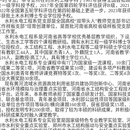
B+的专业。本专业所在的水利工程学科于1981年获得全国首批硕
位一级学科授予权，2017年全国第四轮学科评估获评B级，202
2022年全国第五轮学科评估在第四轮基础上更进一步，2023年获
年获批土木水利博士专业学位授予权。
水利水电工程系党支部是全国高校“双带头人”教师党支部书记
工作样板支部”培育创建单位，是首批河南省高校省级样板党支
记工作室。
水利水电工程系是河南省高等学校优秀基层教学组织，下设
工、生态水工学等四个课程教研组。拥有水利工程一级学科博士
学位授权点，水工结构工程、水利水电工程等二级学科硕士学位
现有教职工44人，其中国家杰青1人，外籍院士1人，河南省教学
高16人，副教授/高工7人，具有博士学位35人。
水利水电工程系专业课程中有7门为国家级一流课程，10余
学成果二等奖1项，河南省教学成果奖10项；建设有多项产科教
全国水利类青年教师讲课竞赛特等奖1次、一等奖1次、二等奖4
创业大赛奖励30余项。
现有黄河流域水资源高效利用省部共建协同创新中心、河南
南省水环境模拟与治理重点实验室、河南省水工结构安全工程技术
验平台。近年来，本系教师承担了国家重点研发计划、国家科技
目、联合基金项目、青年基金项目、水利部公益性项目等国家级科
事业单位合作项目等纵向/横向课题160余项，获省部级奖15项，发表
篇，授权发明专利200余项，取得了较为丰硕的科研成果，并积极响
新科研成果及时融入课堂教学。
水利水电工程系专业实验室是国家级特色专业教学实验室、
州市水利安全重点实验室、郑州市水工结构振动与安全重点实验