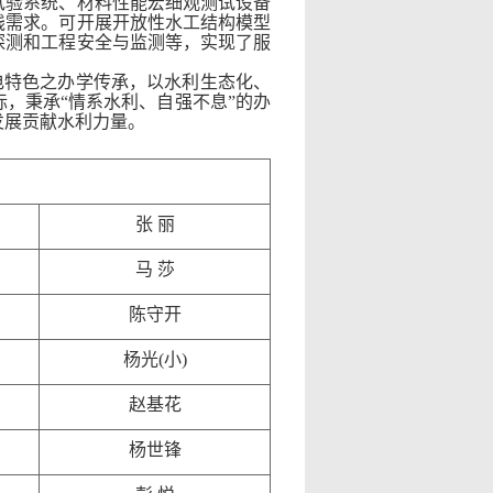
试验系统、材料性能宏细观测试设备
践需求。可开展开放性水工结构模型
探测和工程安全与监测等，实现了服
电特色之办学传承，以水利生态化、
，秉承“情系水利、自强不息”的办
发展贡献水利力量。
张 丽
马 莎
陈守开
杨光(小)
赵基花
杨世锋