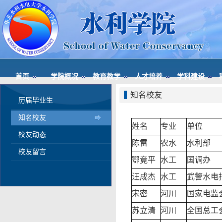
首页
学院概况
教育教学
人才培养
学科建设
知名校友
历届毕业生
知名校友
姓名
专业
单位
校友动态
陈雷
农水
水利部
校友留言
鄂竟平
水工
国调办
汪成杰
水工
武警水电
宋密
河川
国家电监
苏立清
河川
全国总工