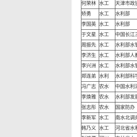
何荣林
水工
天津市政
矫勇
水工
水利部
李国英
水工
水利部
于文星
水工
中国长江
周振先
水工
水利部水
李济生
水工
水利部人
李兴洲
水工
水利部水
郑连弟
水利
水利部科
冯广志
农水
中国水利
李焕雅
农水
水利部发
张志彤
农水
国家防办
李新军
水工
南水北调
韩乃义
水工
河北省水