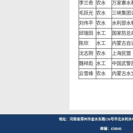
李兰奇
农水
万家寨水
毛跃光
农水
三峡集团
刘伟平
农水
水利部水
邱瑞田
水工
国家防总
陈欣
水工
内蒙古自
沈志刚
农水
上海民盟
魏祥彪
水工
中国武警
云雪峰
农水
内蒙古水
地址：河南省郑州市金水东路136号华北水利水
邮编：450046