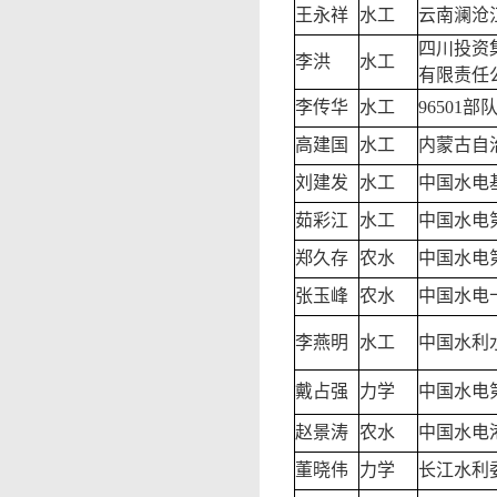
王永祥
水工
云南澜沧
四川投资
李洪
水工
有限责任
李传华
水工
96501部
高建国
水工
内蒙古自
刘建发
水工
中国水电
茹彩江
水工
中国水电
郑久存
农水
中国水电
张玉峰
农水
中国水电
李燕明
水工
中国水利
戴占强
力学
中国水电
赵景涛
农水
中国水电
董晓伟
力学
长江水利