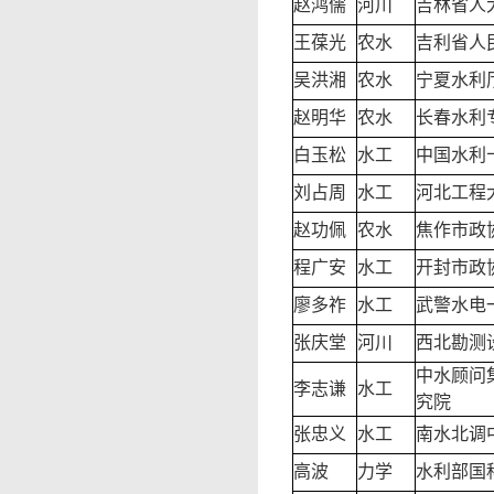
赵鸿儒
河川
吉林省人
王葆光
农水
吉利省人
吴洪湘
农水
宁夏水利
赵明华
农水
长春水利
白玉松
水工
中国水利
刘占周
水工
河北工程
赵功佩
农水
焦作市政
程广安
水工
开封市政
廖多祚
水工
武警水电
张庆堂
河川
西北勘测
中水顾问
李志谦
水工
究院
张忠义
水工
南水北调
高波
力学
水利部国