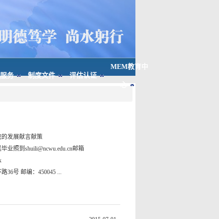
MEM教育中
服务
制度文件
评估认证
心
院的发展献言献策
shuili@ncwu.edu.cn邮箱
x
 邮编：450045 ...