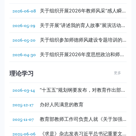
关于组织开展2026年教师风采“感人瞬
2026-06-08
间”短视频征集活动的通知
关于开展“讲述我的育人故事”展演活动暨
2026-05-29
师德教育主题征文、师德师风建设优秀
案例征集活动的通知
关于组织参加师德师风建设专题培训的
2026-05-20
通知
关于组织开展2026年度思想政治和师德
2026-04-30
师风建设专题网络培训（第一期）的通
知
理论学习
更多
“十五五”规划纲要发布，对教育作出部署
2026-03-14
“十五五”期间，教育怎么干
办好人民满意的教育
2025-12-17
教育部教师工作司负责人就《关于加强
2025-11-07
新时代高校青年教师队伍建设的指导意
见》答记者问
《求是》杂志发表习近平总书记重要文
2025-06-06