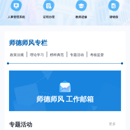
人事管理系统
证明办理
教师进修
请销假
师德师风专栏
|
|
|
|
政策法规
理论学习
榜样典范
专题活动
考核监督
师德师风 工作邮箱
专题活动
更多