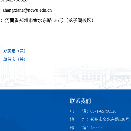
:
zhangxiane@
ncwu.edu.cn
址：
河南省郑州市金水东路136号（龙子湖校区）
：
郑志宏（兼）
：
单保庆（兼）
联系我们
电
话
：0371-65790528
地
址
：郑州市金水东路136号
邮
编
：450045