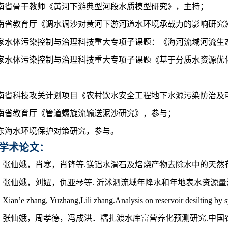
南省骨干教师《黄河下游典型河段水质模型研究》，主持；
河南省教育厅《调水调沙对黄河下游河道水环境承载力的影响研究
国家水体污染控制与治理科技重大专项子课题：《海河流域河流生
国家水体污染控制与治理科技重大专项子课题《基于分质水资源优
河南省科技攻关计划项目《农村饮水安全工程地下水源污染防治及
南省教育厅《管道螺旋流输送泥沙研究》，参与；
东海水环境保护对策研究，参与。
学术论文
：
.
张仙娥，肖寒，肖锋等
.
镁铝水滑石及焙烧产物去除水中的天然
.
张仙娥，刘妞，仇亚琴等
.
沂沭泗流域年降水和年地表水资源量
.
Xian’e zhang, Yuzhang,Lili zhang.Analysis on reservoir desilting b
.
张仙娥，周孝德，冯成洪．糯扎渡水库富营养化预测研究
.
中国