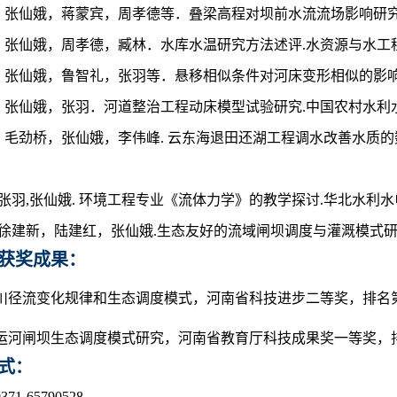
.
张仙娥，蒋蒙宾，周孝德等．叠梁高程对坝前水流流场影响研
.
张仙娥，周孝德，臧林．水库水温研究方法述评
.
水资源与水工
.
张仙娥，鲁智礼，张羽等．悬移相似条件对河床变形相似的影
.
张仙娥，张羽．河道整治工程动床模型试验研究
.
中国农村水利
.
毛劲桥，张仙娥，李伟峰
.
云东海退田还湖工程调水改善水质的
张羽
,
张仙娥
.
环境工程专业《流体力学》的教学探讨
.
华北水利水
徐建新，陆建红，张仙娥
.
生态友好的流域闸坝调度与灌溉模式
获奖成果：
川径流变化规律和生态调度模式，河南省科技进步二等奖，排名
运河闸坝生态调度模式研究，河南省教育厅科技成果奖一等奖，
式
：
71-65790528