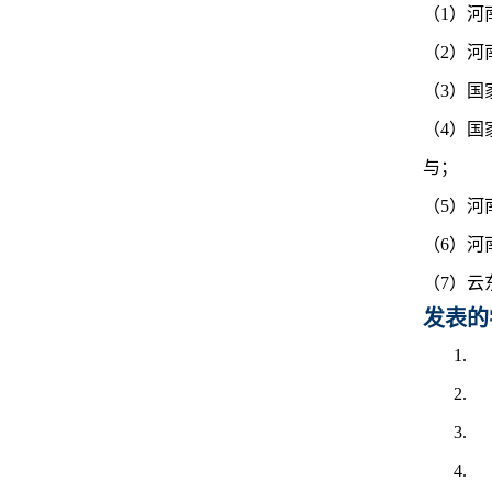
（1）河
（2）
（3）
（4）
与；
（5）
（6）河
（7）云
发表的
1
2
3
4