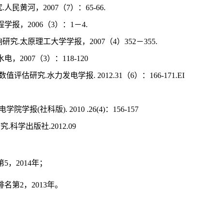
究
.
人民黄河，
2007
（
7
）：
65-66.
程学报，
2006
（
3
）：
1
－
4.
响研究
.
太原理工大学学报，
2007
（
4
）
352
－
355.
水电，
2007
（
3
）：
118-120
数值评估研究
.
水力发电学报
. 2012.31
（
6
）：
166-171.EI
电学院学报
(
社科版
). 2010 .26(4)
：
156-157
研究
.
科学出版社
.2012.09
第
5
，
2014
年；
排名第
2
，
2013
年。