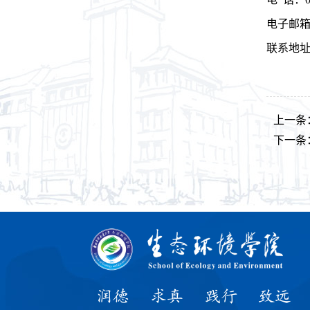
电子邮箱
联系地
上一条
下一条
润德
求真
践行
致远