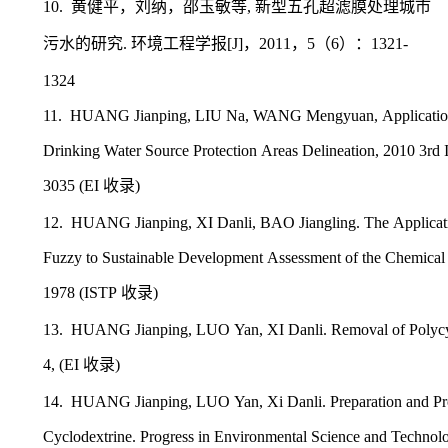
10.
,
黄健平，刘纳，邵玉敏等
新型五孔超滤膜处理城市
.
[J]
2011
5
6
1321-
污水的研究
环境工程学报
，
，
（
）：
1324
11.
HUANG Jianping, LIU Na, WANG Mengyuan, Application 
Drinking Water Source Protection Areas Delineation, 2010 3rd 
3035 (EI
)
收录
12.
HUANG Jianping, XI Danli, BAO Jiangling. The Applicat
Fuzzy to Sustainable Development Assessment of the Chemical 
1978 (ISTP
)
收录
13.
HUANG Jianping, LUO Yan, XI Danli. Removal of Polycycl
4, (EI
)
收录
14.
HUANG Jianping, LUO Yan, Xi Danli. Preparation and Pro
Cyclodextrine. Progress in Environmental Science and Technol