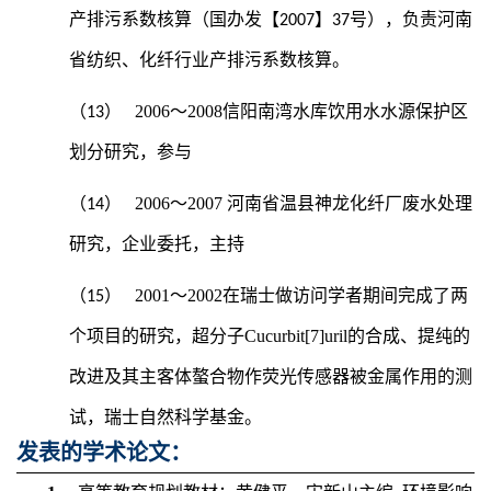
产排污系数核算（国办发【2007】37号），负责河南
省纺织、化纤行业产排污系数核算。
2006
～2008信阳南湾水库饮用水水源保护区
（13）
划分研究，参与
2006
～2007 河南省温县神龙化纤厂废水处理
（14）
研究，企业委托，主持
2001
～2002在瑞士做访问学者期间完成了两
（15）
个项目的研究，超分子Cucurbit[7]uril的合成、提纯的
改进及其主客体螯合物作荧光传感器被金属作用的测
试，瑞士自然科学基金。
发表的学术论文：