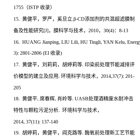
1755
ISTP
收录）
（
15.
.β-CD
黄健平，罗严，奚旦立
添加剂的共混超滤膜制
[J]
2010
30(4)
8-13
备及性能研究
，膜科学与技术，
，
：
16.
HUANG Jianping, LIU Lili, HU Tingli, YAN Kelu, Energy C
3): 2801-2806 (EI
)
收录
17.
.
黄健平，刘莉莉，胡婷莉等
印染前处理节能减排评
.
2014,37(7): 201-
价模型的建立及应用
环境科学与技术，
205
18.
,
,
. UASB
黄健平
席春辉
肖岭等
处理酒精废水耐冲击
.
特性与颗粒污泥分析
环境科学与技术，
2014, 37(11): 137-140
19.
.
胡婷莉，黄健平，阎克路等
酶氧前处理新工艺节能