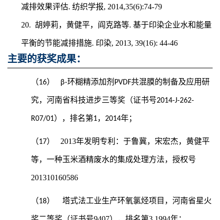
.
, 2014,35(6):74-79
减排效果评估
纺织学报
20.
.
胡婷莉，黄健平，阎克路等
基于印染企业水和能量
.
, 2013, 39(16): 44-46
平衡的节能减排措施
印染
主要的获奖成果：
（16）
β-环糊精添加剂PVDF共混膜的制备及应用研
究，河南省科技进步三等奖（证书号2014-J-262-
R07/01），排名第1，2014年；
2013
年发明专利：于鲁冀，宋宏杰，黄健平
（17）
等，
一种玉米酒精废水的集成处理方法，授权号
201310160586
塔式法工业生产环氧氯烃项目，河南省星火
（18）
奖二等奖（证书号9407），排名第3,1994年；