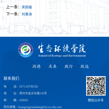
上一条：
宋刚福
下一条：
刘秉涛
润德
求真
践行
致远
联系我们
电
话
：0371-65790528
地
址
：郑州市金水东路136号
微信公众号
邮
编
：450045
院长邮箱：huangongyuanzhang@ncwu.edu.com