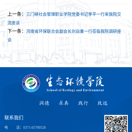
上一条：
三门峡社会管理职业学院党委书记李平一行来我院交
流座谈
下一条：
河南省环保联合会副会长刘自重一行莅临我院调研座
谈
润德
求真
践行
致远
联系我们
电
话
：0371-65790528