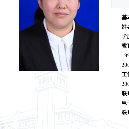
基
姓
学
教
1
2
工
2
联
电子
联