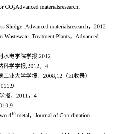
for CO
Advanced materialsresearch,
2
cess Sludge .Advanced materialsresearch，2012
ban Wastewater Treatment Plants，Advanced
电学院学报,2012
学学报,2012，4
大学学报，2008,12（EI收录）
1,9
报，2011，4
0,9
10
 two d
metal，Journal of Coordination