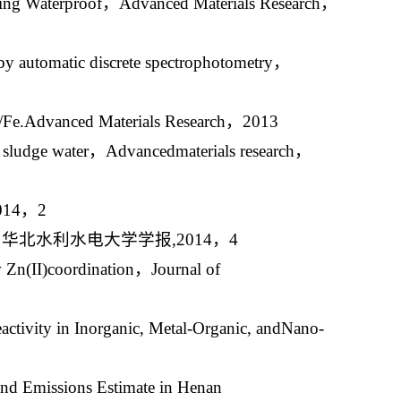
ding Waterproof，Advanced Materials Research，
r by automatic discrete spectrophotometry，
pd/Fe.Advanced Materials Research，2013
 of sludge water，Advancedmaterials research，
14，2
北水利水电大学学报,2014，4
ew Zn(II)coordination，Journal of
eactivity in Inorganic, Metal-Organic, andNano-
and Emissions Estimate in Henan