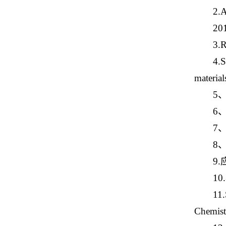
2.A
20
3.R
4.S
material
5
6
7
8
9
1
11.
Chemi