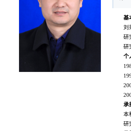
基
刘
研
研
个
1
1
2
2
承
本
研