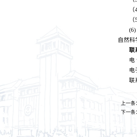
（
（5
(6)
自然科
联
电 
电子
联
上一条
下一条