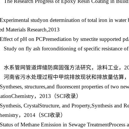
、The Research Progress of Epoxy Resin Coating in Buil
Experimental studyon determination of total iron in wate
d Materials Research,2013
Effect of pH on PCPremediation by smectite supported 
Study on fly ash forconditioning of specific resistance
6、水系管网管道焊缝防腐固强方法研究，涂料工业，20
7、河南省污水处理过程中甲烷排放现状和排放量估算，华
Syntheses, structures,and fluorescent properties of two n
nationChemistry，2013（SCI收录）
Synthesis, CrystalStructure, and Property,Synthesis and R
 Chemistry，2014（SCI收录）
Status of Methane Emission in Sewage TreatmentProcess 