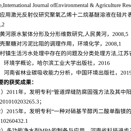
e,International Journal ofEnvironmental & Agriculture Re
1.应用激光反射仪研究聚氧乙烯十二烷基醚溶液在硅片
,2
2.黄河原水絮体分形及分形维数研究,人民黄河，2008,5
3.壳聚糖对污泥比阻的调理作用，环境化学，2008,1
4.村镇生活污水处理中存在的问题及分类处理方法,江苏农业
5、环境学概论，哈尔滨工业大学出版社，2016
6、河南省林业碳吸收能力分析，中国环境出版社，201
要的获奖成果：
1）2011年，发明专利“管道焊缝防腐固强方法及其中
01010203265.3；
2）2015年，发明专利“一种对硝基苄醇丙二酸单酯镁
10260432.1
3）多功能净水剂MPA的制备与应用，河南省科技进步三