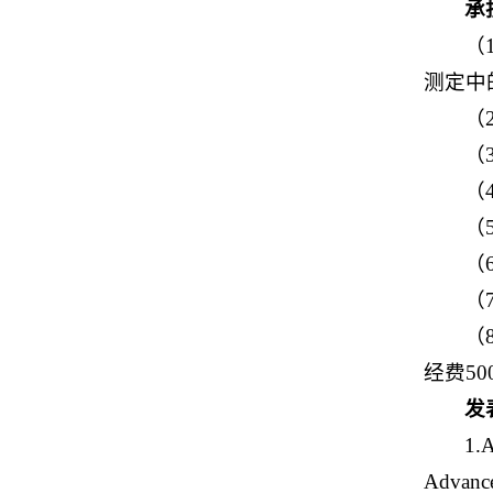
承
（
测定中
（
（
（
（
（
（
（
经费5
发
1.A
Advan