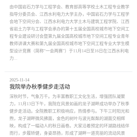
由中国岩石力学与工程学会、教育部高等学校土木工程专业教学
指导分委员会、江西水利电力大学主办，中国岩石力学与工程学
会地下空间分会、江西水利电力大学土木与建筑工程学院、江西
省岩土力学与工程学会承办的第十五届全国高校城市地下空间工
程专业建设研讨会暨第九届全国高校城市地下空间工程专业青年
教师讲课大赛和第九届全国高校城市地下空间工程专业大学生模
型设计竞赛（简称“一会两赛”）于11月14日至16日在江西水利电
力...
2025-11-14
我院举办秋季健步走活动
深秋时节，气象万千。为丰富教职工文化生活，增强团队凝聚
力，11月13日下午，我院在风景如画的龙子湖畔成功举办了秋季
健步走活动。全院教职工积极响应，热情参与。下午三时阳光和
煦，龙子湖畔微风拂面，金色的树叶与波光粼粼的湖面交相辉
映，构成了一幅动人的秋日画卷。大家沿着预定的环湖路线结伴
而行，步履矫健，身姿昂扬，形成了湖畔一道亮丽的流动风景