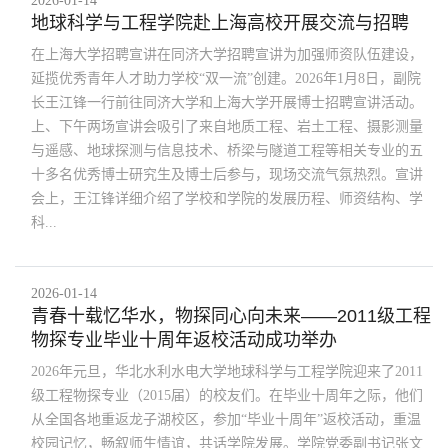
2026-01-14
地球科学与工程学院赴上海高校开展交流与招聘
在上海大学招聘宣讲在同济大学招聘宣讲为加强师资队伍建设，
延揽优秀青年人才助力学校“双一流”创建。2026年1月8日，副院
长王江锋一行前往同济大学和上海大学开展博士招聘宣讲活动。
上、下午两场宣讲会吸引了来自地质工程、岩土工程、摄影测量
与遥感、地球探测与信息技术、桥梁与隧道工程等相关专业的五
十多名优秀博士研究生及博士后参与，现场交流气氛热烈。宣讲
会上，王江锋详细介绍了学校和学院的发展历程、师资结构、学
科...
2026-01-14
青春十载忆华水，物探同心向未来——2011级工程
物探专业毕业十周年返校活动成功举办
2026年元旦，华北水利水电大学地球科学与工程学院迎来了2011
级工程物探专业（2015届）的校友们。在毕业十周年之际，他们
从全国各地重返龙子湖校区，参加“毕业十周年”返校活动，重温
校园记忆，畅叙师生情谊，共话学院发展。学院党委副书记张文