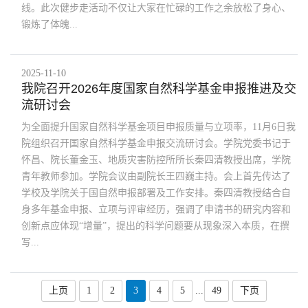
线。此次健步走活动不仅让大家在忙碌的工作之余放松了身心、
锻炼了体魄...
2025-11-10
我院召开2026年度国家自然科学基金申报推进及交
流研讨会
为全面提升国家自然科学基金项目申报质量与立项率，11月6日我
院组织召开国家自然科学基金申报交流研讨会。学院党委书记于
怀昌、院长董金玉、地质灾害防控所所长秦四清教授出席，学院
青年教师参加。学院会议由副院长王四巍主持。会上首先传达了
学校及学院关于国自然申报部署及工作安排。秦四清教授结合自
身多年基金申报、立项与评审经历，强调了申请书的研究内容和
创新点应体现“增量”，提出的科学问题要从现象深入本质，在撰
写...
...
上页
1
2
3
4
5
49
下页