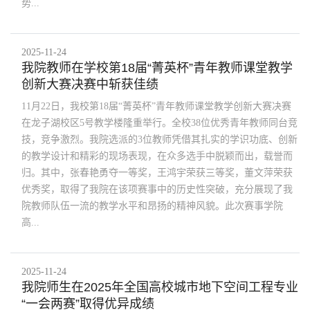
势...
2025-11-24
我院教师在学校第18届“菁英杯”青年教师课堂教学
创新大赛决赛中斩获佳绩
11月22日，我校第18届“菁英杯”青年教师课堂教学创新大赛决赛
在龙子湖校区5号教学楼隆重举行。全校38位优秀青年教师同台竞
技，竞争激烈。我院选派的3位教师凭借其扎实的学识功底、创新
的教学设计和精彩的现场表现，在众多选手中脱颖而出，载誉而
归。其中，张春艳勇夺一等奖，王鸿宇荣获三等奖，董文萍荣获
优秀奖，取得了我院在该项赛事中的历史性突破，充分展现了我
院教师队伍一流的教学水平和昂扬的精神风貌。此次赛事学院
高...
2025-11-24
我院师生在2025年全国高校城市地下空间工程专业
“一会两赛”取得优异成绩