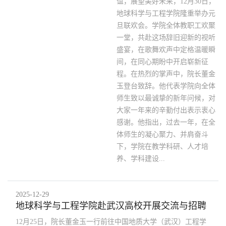
谊，展望美好未来，12月30日，
地球科学与工程学院隆重举办元
旦联欢会。学院全体教职工欢聚
一堂，共赴这场辞旧迎新的视听
盛宴，在歌舞欢声中定格温暖瞬
间，在同心期盼中开启崭新征
程。在热烈的掌声中，院长董金
玉登台致辞。他代表学院向全体
师生致以最诚挚的新年问候，对
大家一年来的辛勤付出表示衷心
感谢。他指出，过去一年，在全
体师生的凝心聚力、并肩奋斗
下，学院在教学科研、人才培
养、学科建设...
2025-12-29
地球科学与工程学院赴武汉高校开展交流与招聘
12月25日，院长董金玉一行前往中国地质大学（武汉）工程学