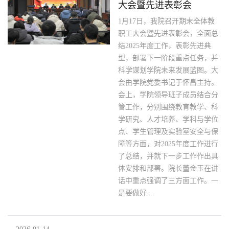
大会暨先进表彰会
1月17日，我院召开期末全体教
职工大会暨先进表彰会，全面总
结2025年度工作，表彰先进典
型，部署下一阶段重点任务，并
科学谋划学院未来发展蓝图。大
会由学院党委书记于怀昌主持。
会上，学院领导班子成员结合分
管工作，分别围绕教育教学、科
学研究、人才培养、学科与学位
点、学生管理及实验室安全与保
障等方面，对2025年度工作进行
了总结，并就下一步工作作出具
体安排和部署。院长董金玉在讲
话中重点强调了三方面工作。一
是要做好...