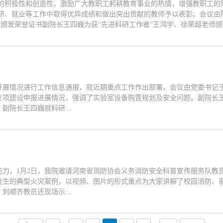
的积极性和创造性，激励广大教职工躬耕教育事业的热情，增强教职工的荣誉
研、就业等工作中取得优异成绩和做出突出贡献的教师予以表彰。会议由
颁发荣誉证书副院长王四巍为获“先进科研工作者”王鸿宇、徐荣超老师颁发
作开展情况进行工作信息通报，就近期重点工作作出部署。会议由党委书记
立项建设申报进展情况，强调了实验室设备购置规划及安全问题。副院长
院长王四巍就科研...
力，1月2日，我院邀请河南省消防协会义务消防安全科普宣传服务队教员
发生的典型火灾案例，以视频、图片的形式重点为大家讲解了校园消防、
顺齐教员还现场示...