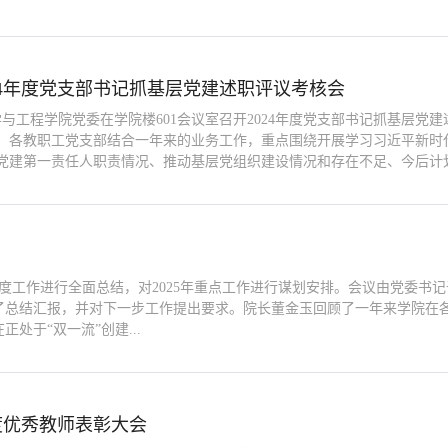
24年度党支部书记抓基层党建述职评议考核会
学与工程学院党委在学院楼601会议室召开2024年度党支部书记抓基层
，各教职工党支部结合一年来的业务工作，重点围绕开展学习习近平新时
党建第一责任人职责情况、推动基层党组织建设情况和存在不足、今后计划
4年度工作进行全面总结，对2025年重点工作进行谋划安排。会议由党委
了总结汇报，并对下一步工作提出要求。院长董金玉回顾了一年来学院在
处于“双一流”创建...
年度优秀教师表彰大会