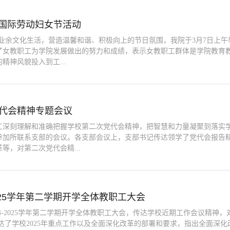
”国际劳动妇女节活动
的业余文化生活，营造温馨和谐、积极向上的节日氛围，我院于3月7日上午
了女教职工为学院发展做出的努力和成绩，表示女教职工群体是学院教育
神风貌投入到工...
代会精神专题会议
深刻理解和准确把握学校第二次党代会精神，把智慧和力量凝聚到落实学
参加所联系支部的会议。各支部会议上，支部书记传达领学了党代会报告
等，对第二次党代会精...
2025学年第二学期开学全体教职工大会
024-2025学年第二学期开学全体教职工大会，传达学校近期工作会议精
达了学校2025年重点工作以及全面深化改革的部署和要求，指出全面深