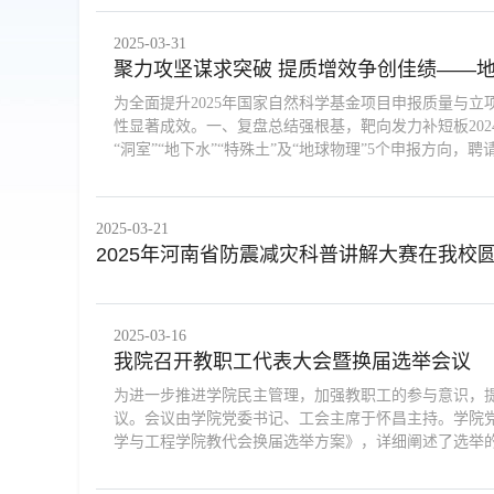
2025-03-31
聚力攻坚谋求突破 提质增效争创佳绩——地
为全面提升2025年国家自然科学基金项目申报质量与立
性显著成效。一、复盘总结强根基，靶向发力补短板20
“洞室”“地下水”“特殊土”及“地球物理”5个申报方向，聘请院
2025-03-21
2025年河南省防震减灾科普讲解大赛在我校
2025-03-16
我院召开教职工代表大会暨换届选举会议
为进一步推进学院民主管理，加强教职工的参与意识，提
议。会议由学院党委书记、工会主席于怀昌主持。学院
学与工程学院教代会换届选举方案》，详细阐述了选举的目