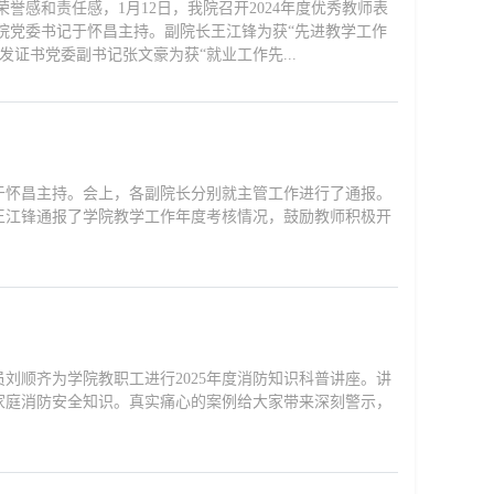
感和责任感，1月12日，我院召开2024年度优秀教师表
院党委书记于怀昌主持。副院长王江锋为获“先进教学工作
证书党委副书记张文豪为获“就业工作先...
于怀昌主持。会上，各副院长分别就主管工作进行了通报。
王江锋通报了学院教学工作年度考核情况，鼓励教师积极开
刘顺齐为学院教职工进行2025年度消防知识科普讲座。讲
家庭消防安全知识。真实痛心的案例给大家带来深刻警示，