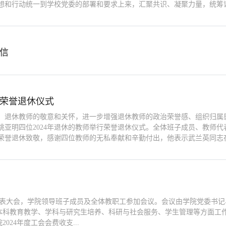
想和行动统一到学校党委的部署和要求上来，汇聚共识、凝聚力量，统筹谋
信
荣誉退休仪式
、退休教师的敬意和关怀，进一步增强退休教师的政治荣誉感、组织归属感
姚亚明四位2024年退休的教师举行荣誉退休仪式。全体班子成员、教师
荣誉退休致敬，感谢四位教师的无私奉献和辛勤付出，他表示武兰英同志在
代表大会，学院领导班子成员及全体教职工参加会议。会议由学院党委书记、
科教育教学、学科与研究生培养、科研与社会服务、学生管理等方面工作进
24年度工会会费收支...