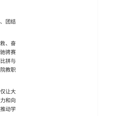
、团结
救、奋
驰骋赛
在比拼与
学院教职
不仅让大
聚力和向
为推动学