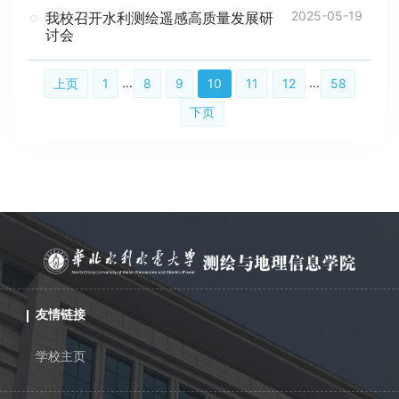
2025-05-19
我校召开水利测绘遥感高质量发展研
讨会
...
...
上页
1
8
9
10
11
12
58
下页
友情链接
学校主页