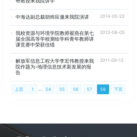
奇教授来我院讲学
2014-05-23
中海达副总裁胡炜应邀来我院演讲
2013-08-05
我校资源与环境学院教师翟燕在第七
届全国高等学校测绘学科青年教师讲
课竞赛中荣获佳绩
2011-09-13
解放军信息工程大学李宏伟教授来我
院作题为-地理信息技术新发展的报
告
...
上页
1
54
55
56
57
58
下页