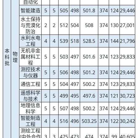
自动化
智能建造
5
5
505
498
501.8
374
124
29,446
水土保持
与荒漠化
2
2
512
504
508
374
130
27,001
防治
水利水电
4
4
539
518
528.5
374
144
21,796
工程
无机非金
本
物
属材料工
5
5
503
497
501.6
374
123
29,833
科
理
程
批
测控技术
5
5
506
498
501.2
374
124
29,446
与仪器
通信工程
5
5
504
497
500.2
374
123
29,833
遥感科学
5
5
499
495
497.6
374
121
30,723
与技术
地理信息
5
5
507
498
500.2
374
124
29,446
科学
智能制造
4
4
516
496
503.25
374
122
30,242
工程
测绘工程
(中外合作
3
3
475
473
474
374
99
40,605