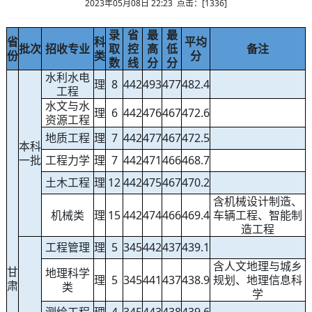
2023年05月08日 22:23 点击：[
1336
]
录
省
最
最
省
科
平均
批次
招收专业
取
控
高
低
备注
份
类
分
数
线
分
分
水利水电
理
8
442
493
477
482.4
工程
水文与水
理
6
442
476
467
472.6
资源工程
地质工程
理
7
442
477
467
472.5
本科
一批
工程力学
理
7
442
471
466
468.7
土木工程
理
12
442
475
467
470.2
含机械设计制造、
机械类
理
15
442
474
466
469.4
车辆工程、智能制
造工程
工程管理
理
5
345
442
437
439.1
含人文地理与城乡
甘
地理科学
理
5
345
441
437
438.9
规划、地理信息科
肃
类
学