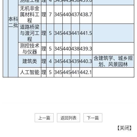
测绘工程
理
4
345
443
438
439.6
无机非金
属材料工
理
7
345
440
437
438.7
本科
程
二批
道路桥梁
与渡河工
理
5
345
443
441
441.5
程
测控技术
理
5
345
440
438
439.3
与仪器
含建筑学、城乡规
建筑类
理
4
345
443
439
440.3
划、风景园林
人工智能
理
5
345
445
441
442.1
上一篇
返回列表
下一篇
【
关闭
】