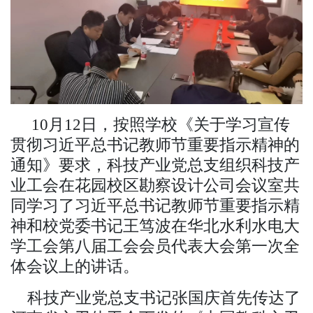
10月1
2
日，按照学校《
关于学习宣传
贯彻习近平总书记教师节重要指示精神的
通知
》要求
，
科技产业
党总支组织科技产
业
工会在
花园校区勘察设计公司
会议室共
同学习了习近平总书记教师节重要指示精
神和校党委书记王笃波在华北水利水电大
学工会第八届工会会员代表大会第一次全
体会议上的讲话。
科技产业
党总支书记
张国庆
首先
传达了