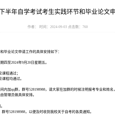
4年下半年自学考试考生实践环节和毕业论文
作者： 时间：2024-09-03 点击数：
760
环节和毕业论文申请工作的具体安排如下：
期四至2024年9月20日星期五。
论课程通过；
论课程均通过。
内加qq群，群号528198988，请大家在加群的时候注明报考专业和
里由管理员做具体安排。
知。
群号528198988，以便及时收到我校关于自考的各类通知。