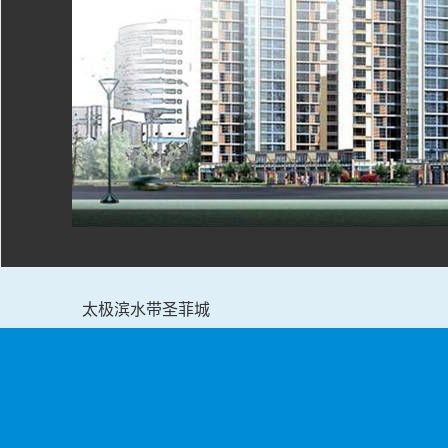
太极滨水带圣菲城