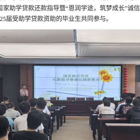
业生国家助学贷款还款指导暨“恩润学途，筑梦成长”
025届受助学贷款资助的毕业生共同参与。