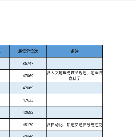
差
最低分位次
备注
36747
含人文地理与城乡规划、地理信
47069
息科学
47069
47633
40683
48170
含自动化、轨道交通信号与控制
47069