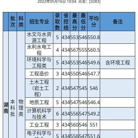
2022年05月16日 10:04 点击：[
3283
]
录
省
最
最
批
科
平均
招生专业
取
控
高
低
备注
次
类
分
数
线
分
分
水文与水资
5
434
553
546
550.8
源工程
水利水电工
4
434
567
555
560.5
程
环境科学与
5
434
553
546
549.6
含环境工程
工程类
工程造价
3
434
550
546
547.7
土木工程
（岩土工
2
434
547
545
546
程）
本
物
地质工程
5
434
547
546
546.4
湖
科
理
计算机科学
南
6
434
556
547
549.2
批
类
与技术
工业工程
3
434
560
546
551
电子科学与
5
434
556
547
551.6