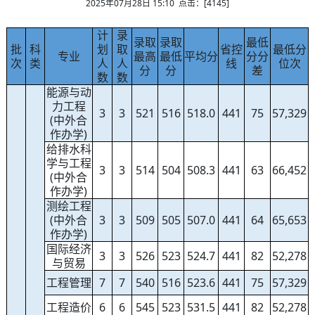
2025年07月28日 15:10 点击：[
4145
]
计
录
录取
录取
最低
批
科
划
取
省控
最低分
专业
最高
最低
平均分
分分
次
类
人
人
线
位次
分
分
差
数
数
能源与动
力工程
3
3
521
516
518.0
441
75
57,329
(中外合
作办学)
给排水科
学与工程
3
3
514
504
508.3
441
63
66,452
(中外合
作办学)
测绘工程
(中外合
3
3
509
505
507.0
441
64
65,653
作办学)
国际经济
3
3
526
523
524.7
441
82
52,278
与贸易
工程管理
7
7
540
516
523.6
441
75
57,329
工程造价
6
6
545
523
531.5
441
82
52,278