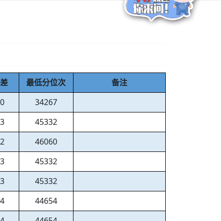
分差
最低分位次
备注
80
34267
63
45332
62
46060
63
45332
63
45332
64
44654
64
44654