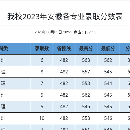
我校2023年安徽各专业录取分数表
2023年08月05日 10:51 点击：[
3255
]
科类
录取数
省控线
最高分
最低分
理
6
482
568
562
理
8
482
557
545
理
7
482
553
544
理
5
482
562
545
理
5
482
546
545
理
10
482
558
546
理
7
482
551
546