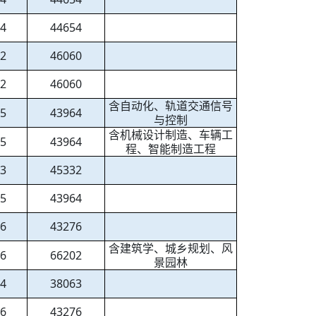
64
44654
62
46060
62
46060
含自动化、轨道交通信号
65
43964
与控制
含机械设计制造、车辆工
65
43964
程、智能制造工程
63
45332
65
43964
66
43276
含建筑学、城乡规划、风
36
66202
景园林
74
38063
66
43276