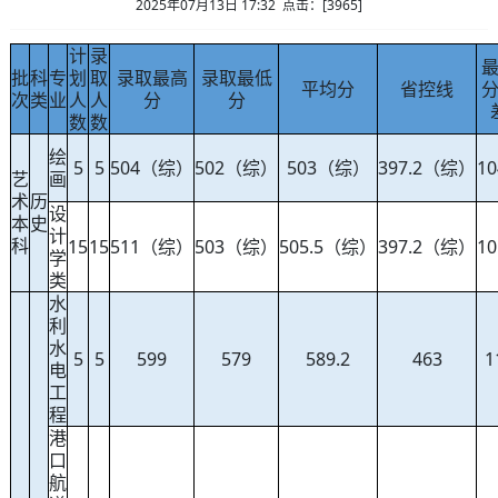
2025年07月13日 17:32 点击：[
3965
]
计
录
批
科
专
划
取
录取最高
录取最低
平均分
省控线
次
类
业
人
人
分
分
数
数
绘
5
5
504（综）
502（综）
503（综）
397.2（综）
10
艺
画
术
历
设
本
史
计
科
15
15
511（综）
503（综）
505.5（综）
397.2（综）
10
学
类
水
利
水
5
5
599
579
589.2
463
1
电
工
程
港
口
航