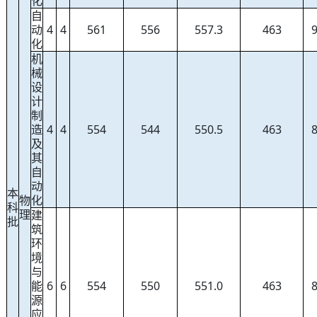
化
自
动
4
4
561
556
557.3
463
化
机
械
设
计
制
造
4
4
554
544
550.5
463
及
其
自
动
本
物
化
科
理
建
批
筑
环
境
与
能
6
6
554
550
551.0
463
源
应