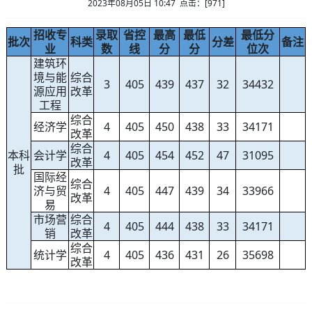
2023年08月05日 10:47 点击：[
971
]
招收专
录取
省控
最高
最低
最低分
批次
科类
分差
备注
业
数
线
分
分
位次
建筑环
境与能
综合
3
405
439
437
32
34432
源应用
改革
工程
综合
经济学
4
405
450
438
33
34171
改革
综合
本科
会计学
4
405
454
452
47
31095
改革
批
国际经
综合
济与贸
4
405
447
439
34
33966
改革
易
市场营
综合
4
405
444
438
33
34171
销
改革
综合
统计学
4
405
436
431
26
35698
改革