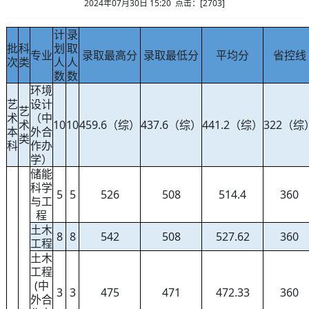
2024年07月30日 15:20 点击：[
2703
]
计
录
批
科
划
取
专业
录取最高分
录取最低分
平均分
省控线
次
类
人
人
数
数
环境
艺
设计
艺
术
（中
术
10
10
459.6（综）
437.6（综）
441.2（综）
322（综
本
外合
类
科
作办
学）
储能
科学
5
5
526
508
514.4
360
与工
程
土木
8
8
542
508
527.62
360
工程
土木
工程
(中
3
3
475
471
472.33
360
外合