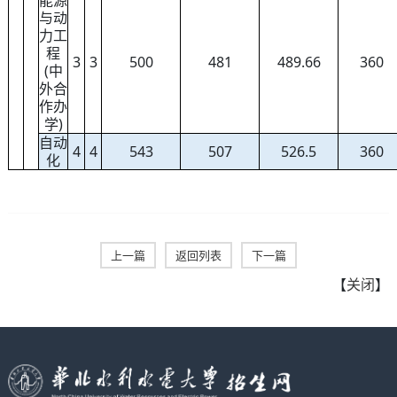
能源
与动
力工
程
3
3
500
481
489.66
360
(中
外合
作办
学)
自动
4
4
543
507
526.5
360
化
上一篇
返回列表
下一篇
【
关闭
】