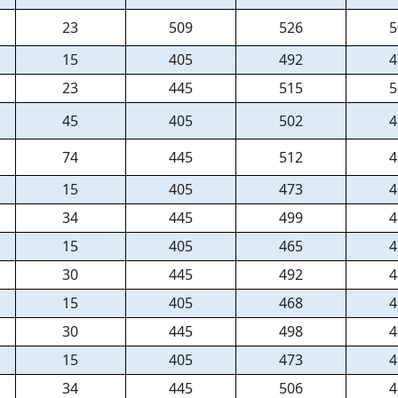
23
509
526
5
15
405
492
4
23
445
515
5
45
405
502
4
74
445
512
4
15
405
473
4
34
445
499
4
15
405
465
4
30
445
492
4
15
405
468
4
30
445
498
4
15
405
473
4
34
445
506
4