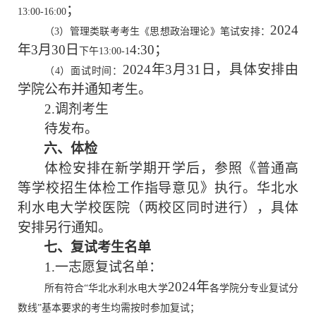
；
13:00-16:00
202
4
（
3）管理类联考考生《思想政治理论》笔试安排：
年
3
月
30
日
4
:
3
0；
下午
13:00-1
202
4
年
3
月
31
日
，具体安排由
（
4）面试时间：
学院公布并通知考生。
2.
调剂考生
待发布。
六
、体检
体检安排在新学期开学后，参照《普通高
等学校招生体检工作指导意见》执行。华北水
利水电大学校医院（两校区同时进行），具体
安排另行通知。
七
、复试考生名单
1.一志愿复试名单：
202
4
年
所有符合
“华北水利水电大学
各学院分专业复试分
数线
”基本要求的考生均需按时参加复试；