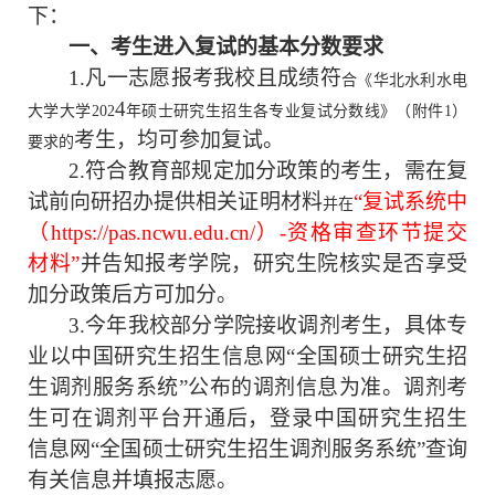
博士招生
下：
一、考生进入复试的基本分数要求
硕士招生
1
.
凡一志愿报考我校且成绩符
合《华北水利水电
4
大学大学
202
年硕士研究生招生各专业复试分数线》（附件
1）
考生，均可参加复试。
要求的
2.符合教育部规定加分政策的考生，需在复
试前向研招办提供相关证明材料
“
复试系统中
并在
（
https://pas.ncwu.edu.cn/
）
-资格审查环节提交
材料”
并告知报考学院，研究生院核实是否享受
信息公开
加分政策后方可加分。
3.今年我校部分学院接收调剂考生，具体专
历年数据
业以中国研究生招生信息网“全国硕士研究生招
生调剂服务系统”公布的调剂信息为准。调剂考
资料下载
生可在调剂平台开通后，登录中国研究生招生
信息网“全国硕士研究生招生调剂服务系统”查询
有关信息并填报志愿。