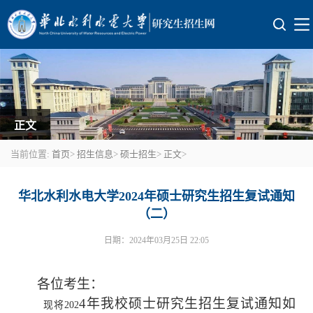
正文
当前位置:
首页
>
招生信息
>
硕士招生
>
正文
>
博士目录
华北水利水电大学2024年硕士研究生招生复试通知
（二）
硕士目录
日期：2024年03月25日 22:05
各位考生：
4
年我校硕士研究生招生复试通知如
现将
202