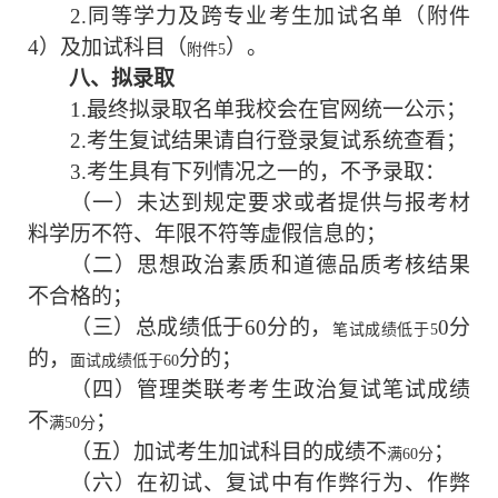
2.
同等学力及跨专业考生
加试名单
（附件
4）及
加试
科目
（
）。
附件
5
八、拟录取
1.最终拟录取名单我校会在官网统一公示；
2.考生复试结果请自行登录复试系统查看；
3.
考生具有下列情况之一的，不予录取：
（一）未达到规定要求或者提供与报考材
料学历不符、年限不符等虚假信息的；
（二）思想政治素质和道德品质考核结果
不合格的；
（三）
总
成绩低于
6
0
分
的，
0
分
笔试成绩低于
5
的
，
分
的；
面试成绩低于
60
（四）
管理类联考考生政治复试笔试
成绩
不
；
满
50分
（五）加试考生
加试科目的成绩不
；
满
60分
（
六
）在初试、复试中有作弊行为
、
作弊