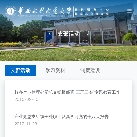
/
支部活动
/
支部活动
学习资料
制度建设
校办产业管理处党总支积极部署“三严三实”专题教育工作
2015-09-10
产业党总支组织全处职工认真学习党的十八大报告
2012-11-28