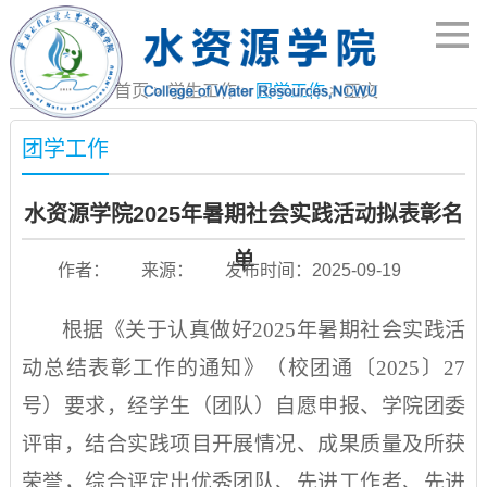
当前位置：
首页
>
学生工作
>
团学工作
> 正文
团学工作
水资源学院2025年暑期社会实践活动拟表彰名
单
作者：
来源：
发布时间：2025-09-19
根据《关于认真做好
2025年暑期社会实践活
动总结表彰工作的通知》（校团通〔2025〕27
号）要求，经学生（团队）自愿申报、学院团委
评审，结合实践项目开展情况、成果质量及所获
荣誉，综合评定出优秀团队、先进工作者、先进