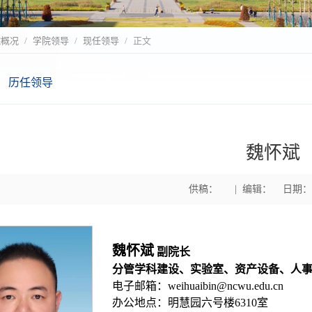
院概况
学院领导
现任领导
正文
历任领导
魏怀斌
供稿： | 编辑： 日期：202
魏怀斌
副院长
分管学科建设、实验室、资产设备、人
电子邮箱：weihuaibin@ncwu.edu.cn
办公地点：明慧园六号楼6310室