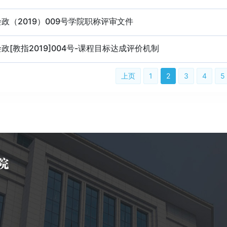
政（2019）009号学院职称评审文件
政[教指2019]004号-课程目标达成评价机制
上页
1
2
3
4
5