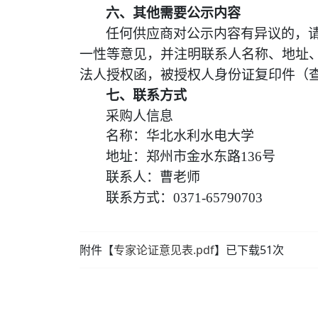
六、其他需要公示内容
任何
供应商对公示
内容
有异议的，
一性等意见，并注明联系人名称、地址
法人授权函，被授权人身份证复印件（
七、联系方式
采购人信息
名称：
华北水利水电大学
地址：郑州市金水东路
136
号
联系人：
曹
老师
联系方式：
0371-
65790703
附件【
专家论证意见表.pdf
】已下载
51
次