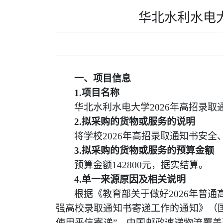
华北水利水电
一、项目信息
1.
项目名称
华北水利水电大学
202
6
年高招录取
2.
拟采购的货物或服务的说明
将学校
202
6
年
高招录取通知书安全
3.
拟采购的货物或服务的预算金额
预算金额
1
428
00
元，据实结算。
4.
单一来源原因及相关说明
根据《教育部关于做好
202
6
年普通
强高校录取通知书寄递工作的通知》（
使用平信寄递
”
，中国邮政速递物流覆盖