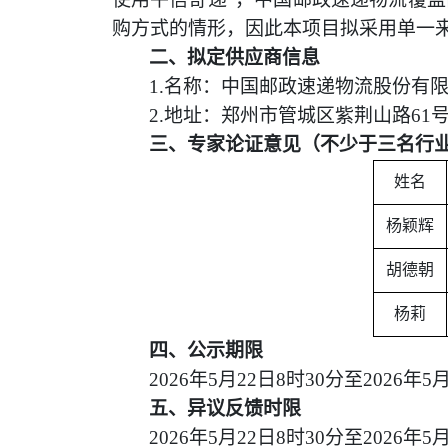
购方式的情形，因此本项目拟采用单一
二、拟定供应商信息
1.
名称：
中国邮政速递物流股份有
2.
地址：郑州市管城区紫荆山
路
61
三、专家论证意见（不少于三名行
姓名
杨颖辉
胡德朝
杨莉
四、公示期限
2026
年
5
月
22
日
8
时
3
0
分至
2026
年
5
五、异议反馈时限
2026
年
5
月
22
日
8
时
3
0
分至
2026
年
5