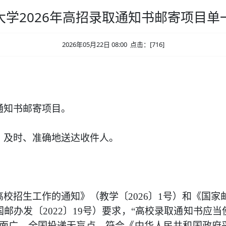
大学2026年高招录取通知书邮寄项目单
2026年05月22日 08:00 点击：[
716
]
通知书邮寄项目
。
、及时、准确地送达收件人
。
高校招生工作的通知》（教学〔
202
6
〕
1
号）和《国家
国邮办发〔
2022
〕
19
号）要求，
“
高校录取通知书应当
面广、全国投递无盲点，符合《中华人民共和国政府