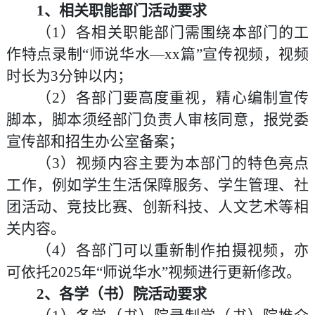
1、
相关职能部门活动要求
（
1
）各相关职能部门需围绕本部门的工
作特点录制
“
师说华水
—xx
篇
”
宣传视频，视频
时长为
3
分钟以内
；
（
2
）各部门要
高度重视，
精心编制宣传
脚本，脚本须经部门负责人审核同意，报党委
宣传部和招生办公室备案
；
（
3
）视频内容主要为本部门的特色亮点
工作，例如学生生活保障服务、学生管理、社
团活动、竞技比赛、创新科技、人文艺术等相
关内容。
（
4
）各部门可以重新制作拍摄视频，亦
可依托
2025
年“师说华水”视频进行更新修改。
2、
各
学（
书
）
院活动要求