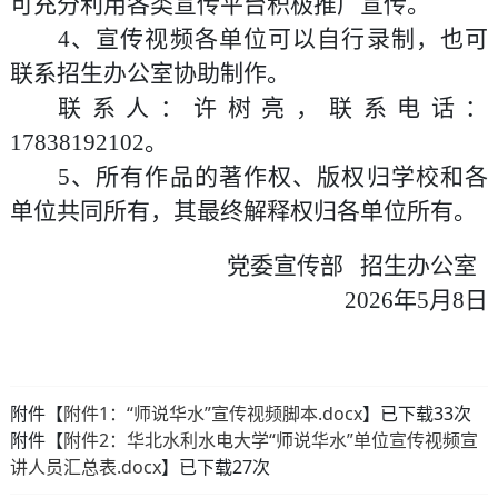
可充分利用各类宣传平台积极推广宣传。
4
、宣传视频各单位可以自行录制，也可
联系招生办公室协助制作。
联系人：许树亮，联系电话：
17838192102
。
5
、所有作品的著作权、版权归学校和
各
单位
共同所有，其最终解释权归
各单位
所有。
党委宣传部
招生办公室
202
6
年
5
月
8
日
附件【
附件1：“师说华水”宣传视频脚本.docx
】已下载
33
次
附件【
附件2：华北水利水电大学“师说华水”单位宣传视频宣
讲人员汇总表.docx
】已下载
27
次