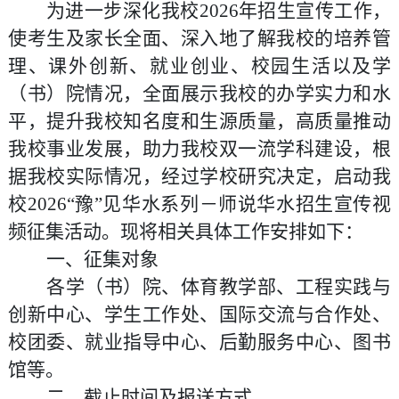
为进一步深化我校
2026
年招生宣传工作，
使考生及家长全面、深入地了解我校的培养管
理、课外创新、就业创业、校园生活以及学
（书）院情况，全面展示我校的办学实力和水
平，提升我校知名度和生源质量，高质量推动
我校事业发展，助力我校双一流学科建设，根
据我校实际情况，经过学校研究决定，启动我
校
2026
“豫”见华水系列－师说华水招生宣传视
频征集活动。现将相关具体工作安排如下：
一、征集对象
各
学（
书
）
院、体育教学部、工程
实践与
创新
中心、学生工作处、国际交流与合作处
、
校团委、就业指导中心、后勤服务中心、图书
馆
等
。
二、
截止时间
及报送方式