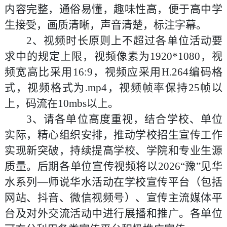
内容完整，通俗易懂，趣味性高，便于高中学
生接受，画质清晰，声音清楚，标注字幕。
2
、
视频时长原则上不超过各单位活动要
求中的规定上限，视频像素为
1920*1080
，视
频宽高比采用
16:9
，视频应采用
H.264
编码格
式，视频格式为
.mp4
，视频帧率保持
25
帧以
上，码流在
10mbs
以上。
3
、请各单位高度重视，结合学校、单位
实际，精心组织安排，推动学校招生宣传工作
实现新突破，持续提高学校、学院和专业生源
质量。后期各单位宣传视频将
以
202
6
“
豫
”
见华
水系列
—
师说华水活动
在学校宣传平台（包括
网站、抖音、微信视频号）、宣传主流媒体平
台及对外交流活动中进行展播和推广。各单位