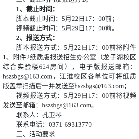
1
、截止时间：
脚本截止时间：
5
月
2
2
日
17
：
00
前；
视频截止时间：
5
月
29
日
17
：
00
前。
2
、报送方式：
脚本报送方式：
5
月
2
2
日
17
：
00
前将附件
1
、附件
2
纸质版报送招生办公室（龙子湖校区
综合实验楼
62
4
房间），电子版报送邮箱：
hszsbgs@163.com
，江淮校区各单位可将纸质
版盖章扫描后一并发送至
hszsbgs@163.com
；
视频报送方式：
5
月
29
日
17
：
00
前将视频
发送至邮箱：
hszsbgs@163.com
。
联系人：孔卫琴
联系电话
：
0371-
69313770
三、
活动要求