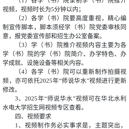
（
1
）各
学（
书
）
院录制
学（
书
）
院推介
视频，视频时长为
5
分钟以内
；
（
2
）各
学（
书
）
院要
高度重视，
精心编
制宣传脚本，脚本须经
学（
书
）
院党委审核同
意，报党委宣传部和招生办公室备案。
（
3
）
学（
书
）
院推介视频内容主要为各
学（
书
）
院的
学（
书
）
院简介、办学特色、办
学成就、设施设备等相关内容。
（
4
）各学（书）院可以重新制作拍摄视
频，亦可依托
2025
年“师说华水”视频进行更新
修改。
3
、
2025
年“师说华水”视频可在华北水利
水电大学招生网视频专区查看。
四、视频要求
1
、
视频制作务必实事求是，
主题突出，