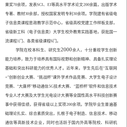
果奖
70
余项，发表
SCI
、
EI
等高水平学术论文
200
余篇，出版学术
专著、教材
30
余部，授权国家发明专利
30
余项。学院建有省级电
子信息类课程思政教学示范中心，省级高校党建工作样板支部，
省级新工科（电子信息类）大学生校外教育实践基地，获批国一
流课程
1
门、各类省级课程
6
门。
2000
学院在校本科生、研究生
余人，十分重视学生创新
能力培养，致力于培养具有国际视野和创新精神、具备扎实理论
基础和突出科研能力的优秀人才。近年来，学生先后在
“
互联网
+”
创新创业大赛、
“
挑战杯
”
课外学术作品竞赛、大学生电子设计
竞赛、
“
大唐杯
”
移动通信
5G
技术大赛、
“
蓝桥杯
”
软件和信息技术
专业人才大赛及大学生光电设计大赛等全国性高水平科技创新赛
事中获得佳绩，获得省级以上奖项
200
余项。学院毕业生普遍基
础理论扎实、综合素质突出，扎根于电子制造、信息技术、移动
通信等高新技术企业，同时也活跃于国内外高等院校、科研机