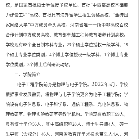
校；是国家首批硕士学位授予权单位、首批
“
中西部高校基础能
力建设工程
”
高校、首批具有海外留学生招生资格高校、
“
金砖国
家网络大学
”
中方成员牵头高校、河南省唯一一所中非高校百校
合作计划中方成员高校、教育部卓越工程师教育培养计划高校。
学校现有
68
个全日制本科专业，
23
个硕士学位授权一级学科、
19
个硕士专业学位类别，
4
个博士学位授权一级学科、
1
个博士专业
学位类别，
3
个博士后科研流动站。
二、学院简介
2022
电子工程学院前身是物理与电子学院。
年
5
月，学校
根据事业发展需要，将物理与电子学院更名为电子工程学院；学
院设有电子信息系、电子科学系、通信工程系、光电信息系、物
理教研室、物理实验教研室等教学机构。学院现有教职工
99
人，
具有博士学位
56
人，其中高级职称
28
人，博士生导师
4
人，硕士
生导师（含校外）
46
人，河南省教育厅学术技术带头人
4
人，河